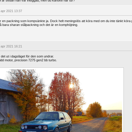
4 år sedan han var inloggad, men du kanske har tur?
 apr 2021 13:37
r en packning som kompsänkte ja. Dock helt meningslös att köra med om du inte tänkt köra p
å bara sharan stålpackning och det är en komphöjning.
 apr 2021 16:21
 det ut i dagsläget för den som undrar.
dd motor, precision 7275 gen2 bb turbo.