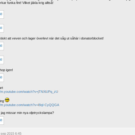
kar funka fint! Vilket jäkla krig alltså!
tiskt att veven och lager överlevt när det såg ut såhär i donatorblocket!
ihop igen!
rt
://m.youtube.com/watch?v=jTNXiUPq_zU
ing
://m.youtube.com/watch?v=I8qI-CyQQGA
i jag missar min nya oljetryckslampa?
 sep 2015 6:45