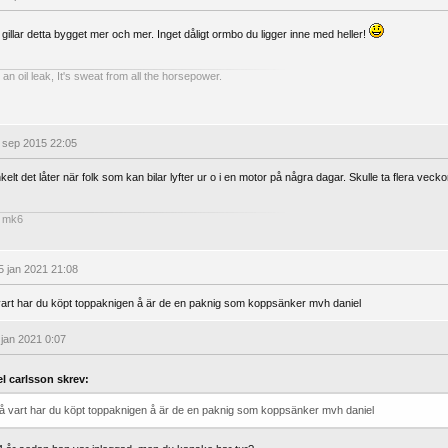
 gillar detta bygget mer och mer. Inget dåligt ormbo du ligger inne med heller!
t an oil leak, It's sweat from all the horsepower.
 sep 2015 22:05
elt det låter när folk som kan bilar lyfter ur o i en motor på några dagar. Skulle ta flera veckor
R mk6
 jan 2021 21:08
vart har du köpt toppaknigen å är de en paknig som koppsänker mvh daniel
 jan 2021 0:07
el carlsson skrev:
lå vart har du köpt toppaknigen å är de en paknig som koppsänker mvh daniel