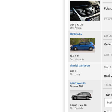
Fyfan,
It's no
Golf 7 R -16
Ort: Åstorp
Rickard.v
Lör 05
Vad enk
Golf 
Golf 6 R
Ort: Västerås
daniel carlsson
Mån 25
Golf 4
Ort: Heby
Hallå 
candyweiss
Tis 26
Donator 100
dani
Hal
Tiguan II 2.0 tsi
Ort: Svedala