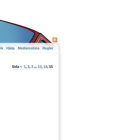
ök
Hjälp
Medlemslista
Regler
Sida
<
1
,
2
,
3
...
13
,
14
,
15