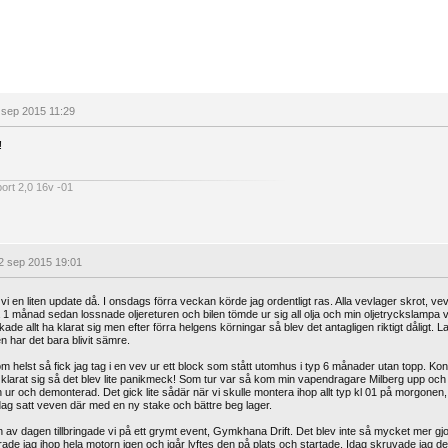
 sep 2015 11:29
!
port 2,0 16v -01
2 sep 2015 19:01
 vi en liten update då. I onsdags förra veckan körde jag ordentligt ras. Alla vevlager skrot, 
 1 månad sedan lossnade oljereturen och bilen tömde ur sig all olja och min oljetryckslampa v
kade allt ha klarat sig men efter förra helgens körningar så blev det antagligen riktigt dåligt. L
n har det bara blivit sämre.
m helst så fick jag tag i en vev ur ett block som stått utomhus i typ 6 månader utan topp. K
 klarat sig så det blev lite panikmeck! Som tur var så kom min vapendragare Milberg upp och hj
 ur och demonterad. Det gick lite sådär när vi skulle montera ihop allt typ kl 01 på morgonen, ö
dag satt veven där med en ny stake och bättre beg lager.
 av dagen tillbringade vi på ett grymt event, Gymkhana Drift. Det blev inte så mycket mer g
ade jag ihop hela motorn igen och igår lyftes den på plats och startade. Idag skruvade jag de