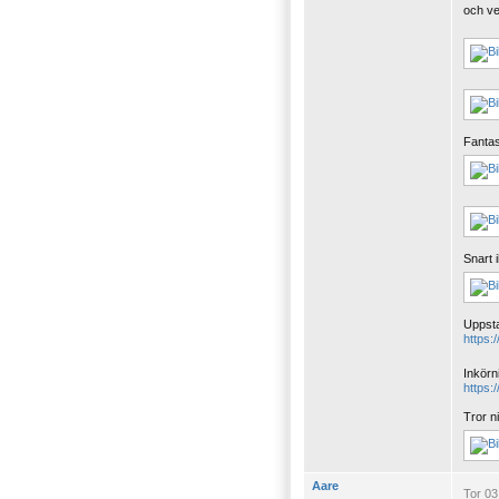
och ver
Fantas
Snart 
Uppsta
https
Inkörn
https
Tror n
Aare
Tor 03