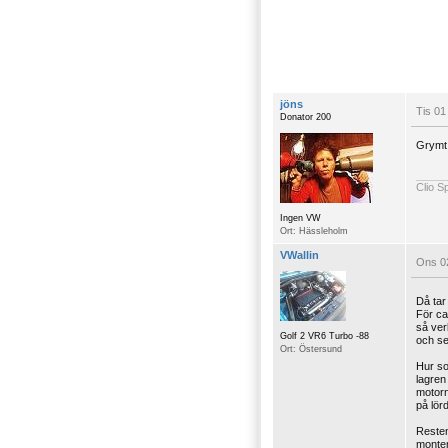
jöns
Tis 01
Donator 200
Grymt
Clio S
Ingen VW
Ort: Hässleholm
VWallin
Ons 0
Då tar
För ca
så ver
Golf 2 VR6 Turbo -88
och se
Ort: Östersund
Hur so
lagren
motorn
på lör
Resten
monter