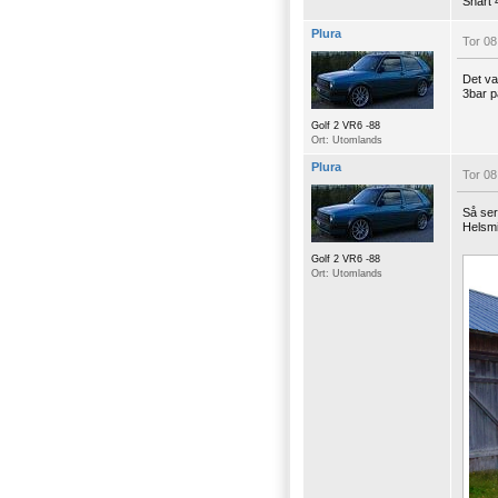
Snart 
Plura
Tor 08
Det va
3bar p
Golf 2 VR6 -88
Ort: Utomlands
Plura
Tor 08
Så ser
Helsmi
Golf 2 VR6 -88
Ort: Utomlands