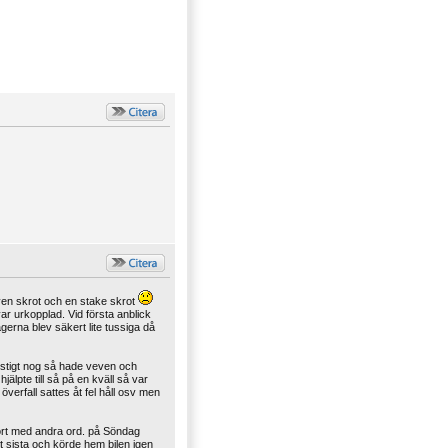
veven skrot och en stake skrot
ar urkopplad. Vid första anblick
agerna blev säkert lite tussiga då
onstigt nog så hade veven och
älpte till så på en kväll så var
verfall sattes åt fel håll osv men
jort med andra ord. på Söndag
t sista och körde hem bilen igen