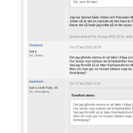
Ok, tack för tips!
Jag har lämnat både Jettan och Passaten ti
Jettan så är det en nackdel att den bara ä
klarar det så hade jag kollat på en lite nyar
Senast ändrad
Fre 29 aug 2025 22:31, ändra
ToreAnd
Tor 27 feb 2025 14:26
Golf 6
Ort: Örebro
Det jag glömde nämna är att bilen i fråga (so
Hur testar man enklast att fyrhjulsdriften fun
Vad jag förstått så är bilen framhjulsdriven ti
Men om man gör en rivstart (lättare sagt än
fördröjning?
maxmsm
Tor 27 feb 2025 17:27
Golf 4 2,0 BI FUEL -03
Ort: Helsingborg
ToreAnd skrev:
Det jag glömde nämna är att bilen i fråga 
Hur testar man enklast att fyrhjulsdriften 
Vad jag förstått så är bilen framhjulsdriven
Men om man gör en rivstart (lättare sagt
fördröjning?