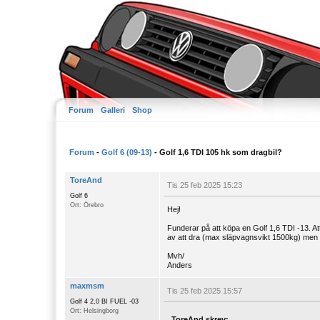
Forum
Galleri
Shop
Forum
-
Golf 6 (09-13)
- Golf 1,6 TDI 105 hk som dragbil?
ToreAnd
Tis 25 feb 2025 15:23
Golf 6
Ort: Örebro
Hej!
Funderar på att köpa en Golf 1,6 TDI -13. At
av att dra (max släpvagnsvikt 1500kg) men hu
Mvh/
Anders
maxmsm
Tis 25 feb 2025 15:57
Golf 4 2,0 BI FUEL -03
Ort: Helsingborg
ToreAnd skrev: