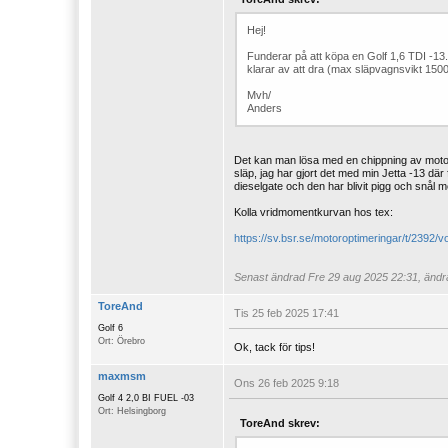
Hej!
Funderar på att köpa en Golf 1,6 TDI -13.
klarar av att dra (max släpvagnsvikt 1500
Mvh/
Anders
Det kan man lösa med en chippning av moto
släp, jag har gjort det med min Jetta -13 d
dieselgate och den har blivit pigg och snål 
Kolla vridmomentkurvan hos tex:
https://sv.bsr.se/motoroptimeringar/t/2392
Senast ändrad
Fre 29 aug 2025 22:31, ändra
ToreAnd
Tis 25 feb 2025 17:41
Golf 6
Ort: Örebro
Ok, tack för tips!
maxmsm
Ons 26 feb 2025 9:18
Golf 4 2,0 BI FUEL -03
Ort: Helsingborg
ToreAnd skrev: