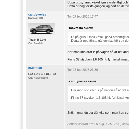
Ut på grus, i med växel, gasa ordentligt och s
Detta är nog första gången jag hört att det fi
candyweiss
Tor 27 feb 2025 17:47
Donator 100
maxmsm skrev:
Ut på grus, i med växel, gasa ordentligt oc
Tiguan II 2.0 tsi
Detta är nog första gången jag hört att det
Ort: Svedala
Har man snö eller is på vägen så är det ännu
Finns 37 stycken 1.6 105 hk fyrhjulsdrivna p
maxmsm
Tor 27 feb 2025 23:39
Golf 4 2,0 BI FUEL -03
Ort: Helsingborg
candyweiss skrev:
Har man snö eller is på vägen så är det ä
Finns 37 stycken 1.6 105 hk fyrhjulsdrivn
Snö. menar du det där vita som man kan se 
Senast ändrad
Fre 29 aug 2025 22:32, ändra