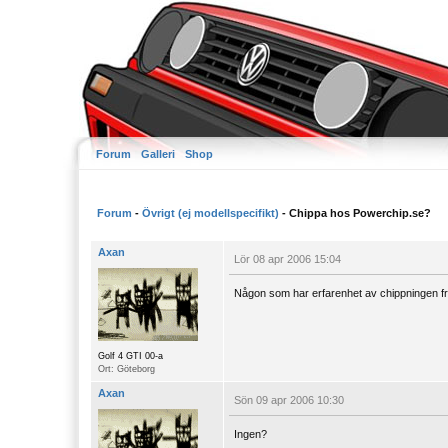
Forum
Galleri
Shop
Forum
-
Övrigt (ej modellspecifikt)
- Chippa hos Powerchip.se?
Axan
Lör 08 apr 2006 15:04
Någon som har erfarenhet av chippningen fr
Golf 4 GTI 00-a
Ort: Göteborg
Axan
Sön 09 apr 2006 10:30
Ingen?