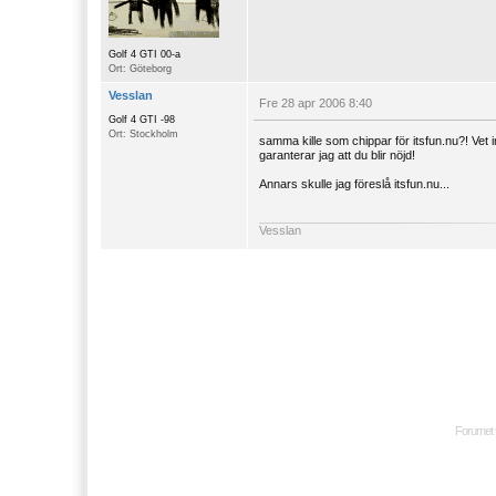
Golf 4 GTI 00-a
Ort: Göteborg
Vesslan
Fre 28 apr 2006 8:40
Golf 4 GTI -98
Ort: Stockholm
samma kille som chippar för itsfun.nu?! Vet 
garanterar jag att du blir nöjd!
Annars skulle jag föreslå itsfun.nu...
Vesslan
Forumet 