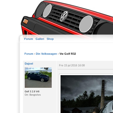
Forum
Galleri
Shop
Forum
-
Din Volkswagen
- Vw Golf R32
Dajoel
Fre 15 jul 2016 16:08
Golf 3 2.8 Vr6
Ort: Bengtsfors