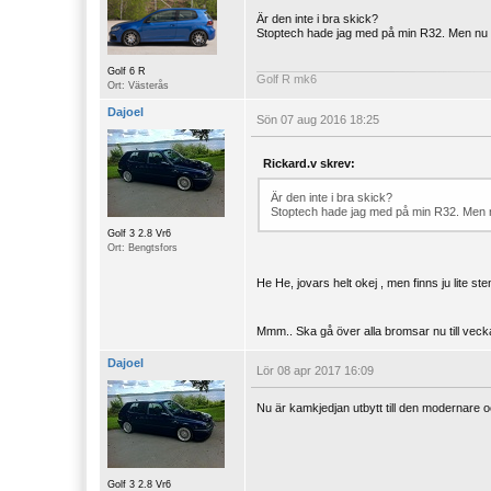
Är den inte i bra skick?
Stoptech hade jag med på min R32. Men nu har 
Golf 6 R
Golf R mk6
Ort: Västerås
Dajoel
Sön 07 aug 2016 18:25
Rickard.v skrev:
Är den inte i bra skick?
Stoptech hade jag med på min R32. Men nu h
Golf 3 2.8 Vr6
Ort: Bengtsfors
He He, jovars helt okej , men finns ju lite st
Mmm.. Ska gå över alla bromsar nu till ve
Dajoel
Lör 08 apr 2017 16:09
Nu är kamkjedjan utbytt till den modernare o
Golf 3 2.8 Vr6