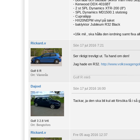
- Kenwood DDX-4016BT
- 2 st SPL Dynamics XTR-200 (8")
- SPL Dynamics MD1500.1 slutsteg
- Cupraläpp
- HX20NEPM vinyl på taket
- baklyktor Jubileum R32 Black
+16k mil , ska hålla den iordning samt fixa 
Rickard.v
Sön 17 jul 2016 7:21
Ser riktigt trevligt ut. Ta hand om den!
Jag hade en R32.
http://www.volkswagengol
Golf 6 R
Ort: Västerås
Golf R mk6
Dajoel
Sön 17 jul 2016 16:00
Tackar, ja den ska bli kul att försöka få i så
Golf 3 2.8 Vr6
Ort: Bengtsfors
Rickard.v
Fre 05 aug 2016 12:37