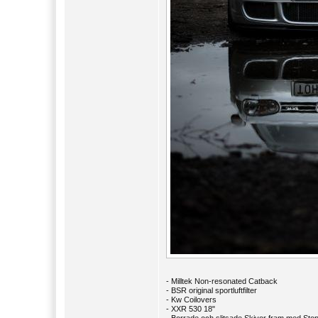
- Milltek Non-resonated Catback
- BSR original sportluftfilter
- Kw Coilovers
- XXR 530 18"
- Borrade och slitsade Skivor fram med Sto