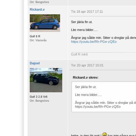
Ort: Bengtsfors
Rickard.v
Tis 18 apr 2017 17:11
Ser jäkla fin ut.
Lite mera bilder.....
Golf 6 R
Ångrar jag sålde min. Sitter o dreglar på den
Ort: Västerås
https://youtu.be/Rh-PGe-zQEo
Golf R mk6
Dajoel
Tor 20 apr 2017 15:01
Rickard.v skrev:
Ser jäkla fin ut.
Lite mera bilder.....
Golf 3 2.8 Vr6
Ort: Bengtsfors
Ångrar jag sålde min. Sitter o dreglar på 
https://youtu.be/Rh-PGe-zQEo
hehe, ja den lät gott !
har inte några nya b