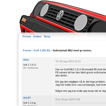
Forum
Galleri
Shop
Forum
-
Golf 2 (83-91)
- Svårstartad Mk2 med gx motor..
Alan
Tis 26 aug 2014 10:21
Golf 2 1.8 CL
Ort: Karlskrona
Har en Golf Mk2 1,8 cl årsmodell 88 med de
På senare tid har den blivit grymt svårstarta
den direkt..
Kör jag den dagligen så är det inga problem.. 
Jag har kollat över vaccumslangar, bytt bränsle
Något mer jag kan kolla upp innan det är dag
Alic87
Ons 25 jan 2023 0:35
Golf 2 1.8 gx