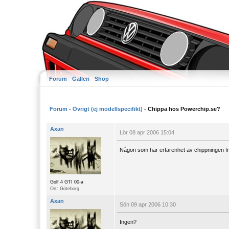
Forum
Galleri
Shop
Forum
-
Övrigt (ej modellspecifikt)
- Chippa hos Powerchip.se?
Axan
Lör 08 apr 2006 15:04
Någon som har erfarenhet av chippningen fr
Golf 4 GTI 00-a
Ort: Göteborg
Axan
Sön 09 apr 2006 10:30
Ingen?