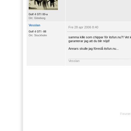
Golf 4 GTI 00-a
Ort: Göteborg
Vesslan
Fre 28 apr 2006 8:40
Golf 4 GTI -98
Ort: Stockholm
samma kille som chippar för itsfun.nu?! Vet 
garanterar jag att du blir nöjd!
Annars skulle jag föreslå itsfun.nu...
Vesslan
Forumet 