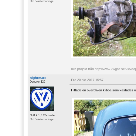
Ort: Västerhaninge
min projekt tråd
http://www.vwgolf.se/viewt
nightmare
Fre 20 okt 2017 15:57
Donator 125
Hittade en överbliven klibba som kastades u
Golf 2 1,8 20v turbo
Ort: Västerhaninge