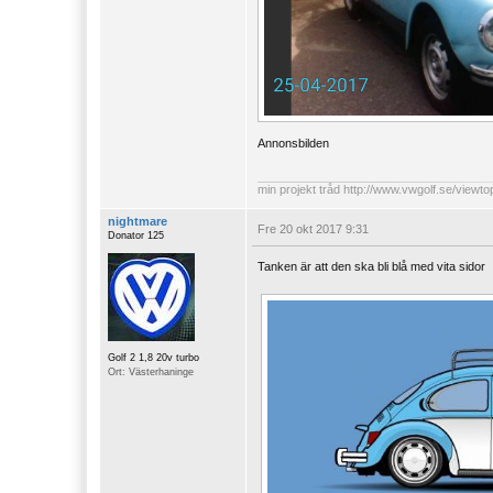
Annonsbilden
min projekt tråd
http://www.vwgolf.se/viewt
nightmare
Fre 20 okt 2017 9:31
Donator 125
Tanken är att den ska bli blå med vita sidor
Golf 2 1,8 20v turbo
Ort: Västerhaninge