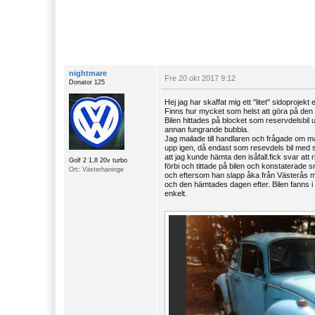
nightmare
Fre 20 okt 2017 9:12
Donator 125
Hej jag har skaffat mig ett "litet" sidoproje
Finns hur mycket som helst att göra på den 
Bilen hittades på blocket som reservdelsbil
annan fungrande bubbla.
Jag mailade till handlaren och frågade om m
upp igen, då endast som resevdels bil med 
att jag kunde hämta den isåfall.fick svar att 
Golf 2 1,8 20v turbo
förbi och tittade på bilen och konstaterade 
Ort: Västerhaninge
och eftersom han slapp åka från Västerås med
och den hämtades dagen efter. Bilen fanns i 
enkelt.