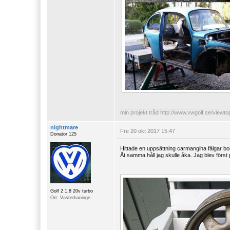
min projekt tråd
http://www.vwgolf.se/viewt
nightmare
Fre 20 okt 2017 15:47
Donator 125
Hittade en uppsättning carmangiha fälgar 
Åt samma håll jag skulle åka. Jag blev först
Golf 2 1,8 20v turbo
Ort: Västerhaninge