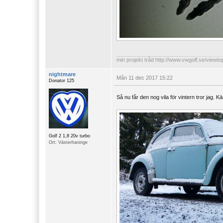
min projekt tråd
http://www.vwgolf.se/viewt
nightmare
Mån 11 dec 2017 15:22
Donator 125
Så nu får den nog vila för vintern tror jag. Kän
Golf 2 1,8 20v turbo
Ort: Västerhaninge