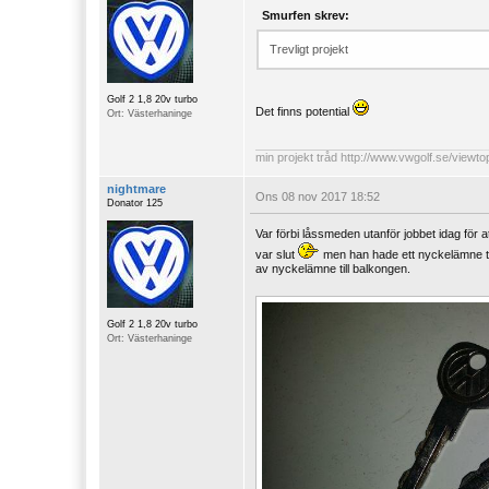
Smurfen skrev:
Trevligt projekt
Golf 2 1,8 20v turbo
Det finns potential
Ort: Västerhaninge
min projekt tråd
http://www.vwgolf.se/viewt
nightmare
Ons 08 nov 2017 18:52
Donator 125
Var förbi låssmeden utanför jobbet idag för
var slut
men han hade ett nyckelämne till
av nyckelämne till balkongen.
Golf 2 1,8 20v turbo
Ort: Västerhaninge