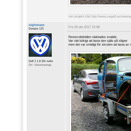
min projekt tråd
http://www.vwgolf.se/viewt
nightmare
Fre 20 okt 2017 15:08
Donator 125
Reservdelsbilen slaktades snabbt.
Var rätt bökigt att lasta den själv på släpet
men det var smidigt för skroten att lasta av 
Golf 2 1,8 20v turbo
Ort: Västerhaninge