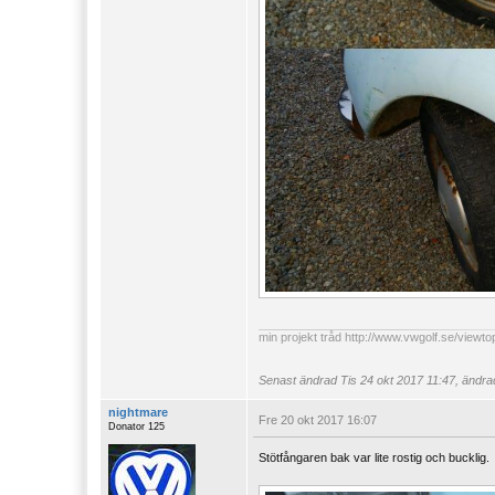
min projekt tråd
http://www.vwgolf.se/viewt
Senast ändrad
Tis 24 okt 2017 11:47, ändrad
nightmare
Fre 20 okt 2017 16:07
Donator 125
Stötfångaren bak var lite rostig och bucklig.