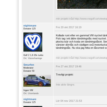
min projekt tråd
http://www.vwgolf.se/viewt
nightmare
Fre 20 okt 2017 16:19
Donator 125
Kollade runt efter en gammal VW nyckel tänkt
Fick tag i ett äldre tändningslås med nyckel.
plocka isär och koda om tändningslåset. Sen
vänster dörrlås och slutligen oxå motorluck
tändningslås. Nu ska jag hitta en låssmed 
Golf 2 1,8 20v turbo
min projekt tråd
http://www.vwgolf.se/viewt
Ort: Västerhaninge
Smurfen
Fre 27 okt 2017 19:46
Moderator
Donator 50
Trevligt projekt
Inte aktiv längre.
Ingen VW
Ort: Utomlands
nightmare
Lör 04 nov 2017 21:53
Donator 125