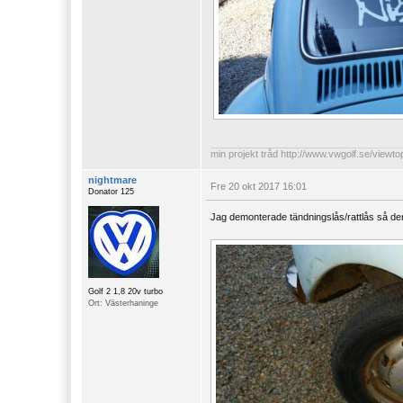
min projekt tråd
http://www.vwgolf.se/viewt
nightmare
Fre 20 okt 2017 16:01
Donator 125
Jag demonterade tändningslås/rattlås så den bl
Golf 2 1,8 20v turbo
Ort: Västerhaninge