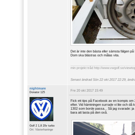
Det är inte den bästa eller sämsta fälgen på 
Dom ska blästras och målas vita.
min projekt tråd
http://www.vwgolf.se/viewt
Senast ändrad
Sön 22 okt 2017 22:29, ändra
nightmare
Fre 20 okt 2017 15:49
Donator 125
Fick ett tips på Facebook av en kompis om 
efter. Vid hämtningen surrade vi lite och då 
1302 som borde passa... Så jag svarade: ja n
bara att lasta på den oxå.
Golf 2 1,8 20v turbo
Ort: Västerhaninge