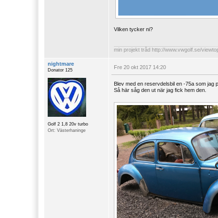
Vilken tycker ni?
min projekt tråd
http://www.vwgolf.se/viewt
nightmare
Fre 20 okt 2017 14:20
Donator 125
Blev med en reservdelsbil en -75a som jag p
Så här såg den ut när jag fick hem den.
Golf 2 1,8 20v turbo
Ort: Västerhaninge