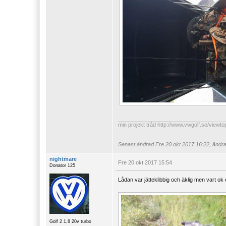
min projekt tråd
http://www.vwgolf.se/viewt
Senast ändrad
Fre 20 okt 2017 16:22, ändra
nightmare
Fre 20 okt 2017 15:54
Donator 125
Lådan var jätteklibbig och äklig men vart ok 
Golf 2 1,8 20v turbo