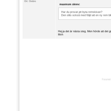
Ort: Örebro
maxmsm skrev:
Har du provat att byta remskivan?
Den slits också med följd att en ny rem bl
Hej.ja det är nästa steg. Men hörde att det g
Mvh
Forumet 