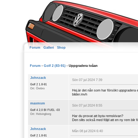
Forum
Galleri
Shop
Forum
-
Golf 2 (83-91)
- Uppgradera tvåan
Johnzack
Sön 07 jul 2024 7:39
Golf 2 1.8-91
Ort: Örebro
Hej.är det nån som har försökt uppgradera en
bilder.mvh
maxmsm
Sön 07 jul 2024 8:55
Golf 4 2,0 BI FUEL -03
Ort: Helsingborg
Har du provat att byta remskivan?
Den slits också med följd att en ny rem blir 
Johnzack
Mån 08 jul 2024 6:40
Golf 2 1.8-91