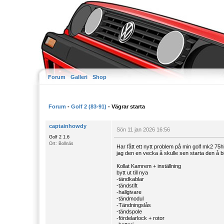
Forum
Galleri
Shop
Forum
-
Golf 2 (83-91)
- Vägrar starta
captainhowdy
Sön 11 jan 2026 16:56
Golf 2 1.6
Ort: Bollnäs
Har fått ett nytt problem på min golf mk2 75h
jag den en vecka å skulle sen starta den å bil
Kollat Kamrem + inställning
bytt ut till nya
-tändkablar
-tändstift
-hallgivare
-tändmodul
-Tändningslås
-tändspole
-fördelarlock + rotor