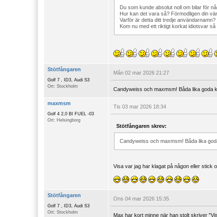
Du som kunde absolut noll om bilar för n
Hur kan det vara så? Förmodligen din vän 
Varför är detta ditt tredje användarnamn? 
Kom nu med ett riktigt korkat idiotsvar så
Stötfångaren
Mån 02 mar 2026 21:27
Golf 7 , ID3, Audi S3
Ort: Stockholm
Candyweiss och maxmsm! Båda lika goda kåls
maxmsm
Tis 03 mar 2026 18:34
Golf 4 2,0 BI FUEL -03
Ort: Helsingborg
Stötfångaren skrev:
Candyweiss och maxmsm! Båda lika goda kå
Visa var jag har klagat på någon eller stick 
Stötfångaren
Ons 04 mar 2026 15:35
Golf 7 , ID3, Audi S3
Ort: Stockholm
Max har kort minne när han stolt skriver "Vi