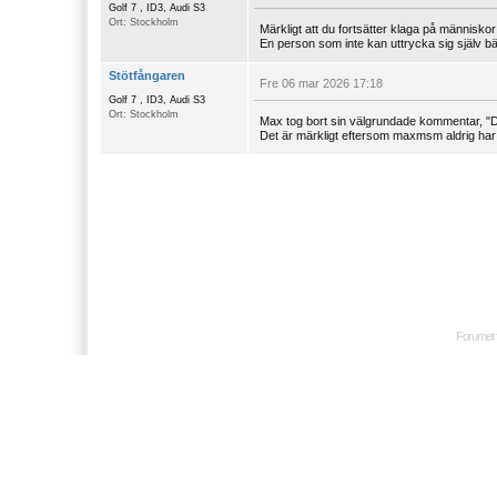
Golf 7 , ID3, Audi S3
Ort: Stockholm
Märkligt att du fortsätter klaga på människor
En person som inte kan uttrycka sig själv bättr
Stötfångaren
Fre 06 mar 2026 17:18
Golf 7 , ID3, Audi S3
Ort: Stockholm
Max tog bort sin välgrundade kommentar, "Du 
Det är märkligt eftersom maxmsm aldrig har
Forumet 