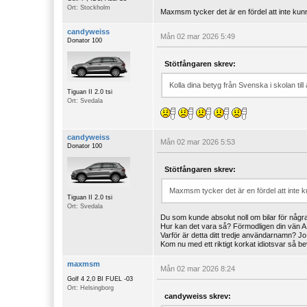
Ort: Stockholm
Maxmsm tycker det är en fördel att inte kunna
candyweiss
Mån 02 mar 2026 5:49
Donator 100
Stötfångaren skrev:
Kolla dina betyg från Svenska i skolan till
Tiguan II 2.0 tsi
Ort: Svedala
candyweiss
Mån 02 mar 2026 5:53
Donator 100
Stötfångaren skrev:
Maxmsm tycker det är en fördel att inte ku
Tiguan II 2.0 tsi
Ort: Svedala
Du som kunde absolut noll om bilar för någr
Hur kan det vara så? Förmodligen din vän AI
Varför är detta ditt tredje användarnamn? Jo,
Kom nu med ett riktigt korkat idiotsvar så be
maxmsm
Mån 02 mar 2026 8:24
Golf 4 2,0 BI FUEL -03
Ort: Helsingborg
candyweiss skrev: