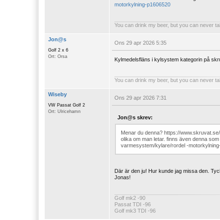
motorkylning-p1606520
You can drink my beer, but you can never ta
Jon@s
Ons 29 apr 2026 5:35
Golf 2 x 6
Ort: Orsa
Kylmedelsfläns i kylsystem kategorin på skruv
You can drink my beer, but you can never ta
Wiseby
Ons 29 apr 2026 7:31
VW Passat Golf 2
Ort: Ulricehamn
Jon@s skrev:
Menar du denna?
https://www.skruvat.se
olika om man letar. finns även denna som g
varmesystem/kylare/rordel -motorkylnin
Där är den ju! Hur kunde jag missa den. Tyck
Jonas!
Golf mk2 -90
Passat TDI -96
Golf mk3 TDI -96