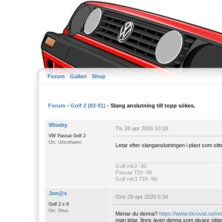
Forum
Galleri
Shop
Forum
-
Golf 2 (83-91)
- Slang anslutning till topp sökes.
Wiseby
Tis 28 apr 2026 10:18
VW Passat Golf 2
Ort: Ulricehamn
Letar efter slanganslutningen i plast som sit
Golf mk2 -90
Passat TDI -96
Golf mk3 TDI -96
Jon@s
Ons 29 apr 2026 5:34
Golf 2 x 6
Ort: Orsa
Menar du denna?
https://www.skruvat.se/r
man letar. finns även denna som givare sitte